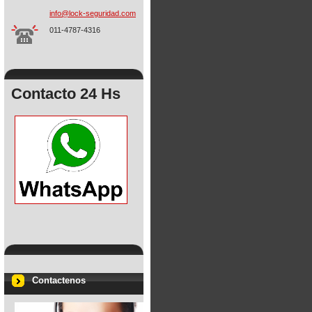
info@loc
k-seguri
dad.com
011-4787-4316
Contacto 24 Hs
Contactenos