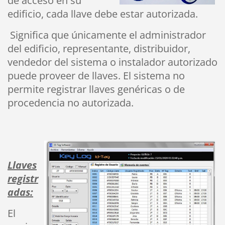
de acceso en su
edificio, cada llave debe estar autorizada.
Significa que únicamente el administrador
del edificio, representante, distribuidor,
vendedor del sistema o instalador autorizado
puede proveer de llaves. El sistema no
permite registrar llaves genéricas o de
procedencia no autorizada.
Llaves
registr
adas:
El