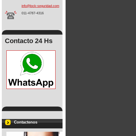
info@loc
k-seguri
dad.com
011-4787-4316
Contacto 24 Hs
Contactenos